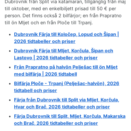
Dubrovnik från Split via katamaran, tillgänglig från maj
till oktober, med en enkelbiljett prisad till 50 € per
person. Det finns också 2 bilfärjor; en från Prapratno
till ön Mljet och en från Ploče till Trpanj.
Dubrovnik Färja till Koločep, Lopud och Šipan |
2026 tidtabeller och priser
Dubrovnik Färja till Mljet, Korčula, Šipan och
Lastovo | 2026 tidtabeller och priser
Från Prapratno på halvön Pelješac till ön Mljet
med bilfärja | 2026 tidtabell
Bilfärja Ploče - Trpanj (Pelješac-halvön), 2026
tidtabell och priser
Färja från Dubrovnik till Split via Mljet, Korčula,
Hvar och Brač, 2026 tidtabeller och priser
Färja Dubrovnik till Split, Mljet, Korčula, Makarska
och Brač, 2026 tidtabeller och priser