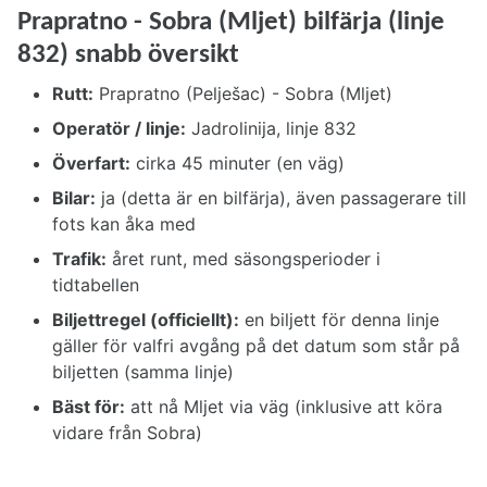
Prapratno - Sobra (Mljet) bilfärja (linje
832) snabb översikt
Rutt:
Prapratno (Pelješac) - Sobra (Mljet)
Operatör / linje:
Jadrolinija, linje 832
Överfart:
cirka 45 minuter (en väg)
Bilar:
ja (detta är en bilfärja), även passagerare till
fots kan åka med
Trafik:
året runt, med säsongsperioder i
tidtabellen
Biljettregel (officiellt):
en biljett för denna linje
gäller för valfri avgång på det datum som står på
biljetten (samma linje)
Bäst för:
att nå Mljet via väg (inklusive att köra
vidare från Sobra)