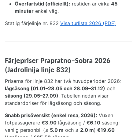
Överfartstid (officiellt):
restiden är cirka
45
minuter
enkel väg.
Statlig färjelinje nr. 832
Visa turlista 2026 (PDF)
Färjepriser Prapratno–Sobra 2026
(Jadrolinija linje 832)
Priserna för linje 832 har två huvudperioder 2026:
lågsäsong (01.01–28.05 och 28.09–31.12)
och
säsong (29.05–27.09)
. Tabellen nedan visar
standardpriser för lågsäsong och säsong.
Snabb prisöversikt (enkel resa, 2026):
Vuxen
fotpassagerare
€3.90
lågsäsong /
€6.10
säsong;
vanlig personbil (≤
5.0 m
och ≤
2.0 m
)
€19.60