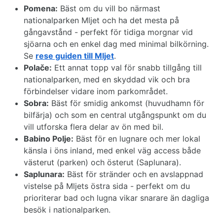
Pomena:
Bäst om du vill bo närmast
nationalparken Mljet och ha det mesta på
gångavstånd - perfekt för tidiga morgnar vid
sjöarna och en enkel dag med minimal bilkörning.
Se
rese guiden till Mljet
.
Polače:
Ett annat topp val för snabb tillgång till
nationalparken, med en skyddad vik och bra
förbindelser vidare inom parkområdet.
Sobra:
Bäst för smidig ankomst (huvudhamn för
bilfärja) och som en central utgångspunkt om du
vill utforska flera delar av ön med bil.
Babino Polje:
Bäst för en lugnare och mer lokal
känsla i öns inland, med enkel väg access både
västerut (parken) och österut (Saplunara).
Saplunara:
Bäst för stränder och en avslappnad
vistelse på Mljets östra sida - perfekt om du
prioriterar bad och lugna vikar snarare än dagliga
besök i nationalparken.