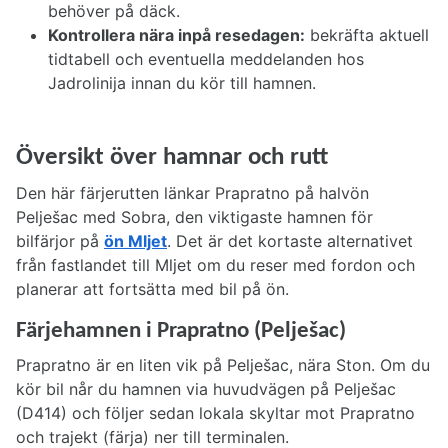
behöver på däck.
Kontrollera nära inpå resedagen:
bekräfta aktuell
tidtabell och eventuella meddelanden hos
Jadrolinija innan du kör till hamnen.
Översikt över hamnar och rutt
Den här färjerutten länkar Prapratno på halvön
Pelješac med Sobra, den viktigaste hamnen för
bilfärjor på
ön Mljet
. Det är det kortaste alternativet
från fastlandet till Mljet om du reser med fordon och
planerar att fortsätta med bil på ön.
Färjehamnen i Prapratno (Pelješac)
Prapratno är en liten vik på Pelješac, nära Ston. Om du
kör bil når du hamnen via huvudvägen på Pelješac
(D414) och följer sedan lokala skyltar mot Prapratno
och trajekt (färja) ner till terminalen.