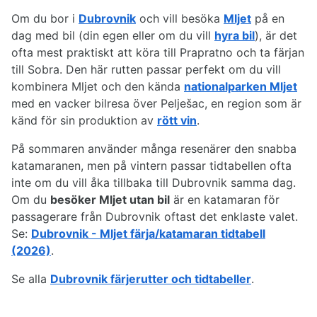
Om du bor i
Dubrovnik
och vill besöka
Mljet
på en
dag med bil (din egen eller om du vill
hyra bil
), är det
ofta mest praktiskt att köra till Prapratno och ta färjan
till Sobra. Den här rutten passar perfekt om du vill
kombinera Mljet och den kända
nationalparken Mljet
med en vacker bilresa över Pelješac, en region som är
känd för sin produktion av
rött vin
.
På sommaren använder många resenärer den snabba
katamaranen, men på vintern passar tidtabellen ofta
inte om du vill åka tillbaka till Dubrovnik samma dag.
Om du
besöker Mljet utan bil
är en katamaran för
passagerare från Dubrovnik oftast det enklaste valet.
Se:
Dubrovnik - Mljet färja/katamaran tidtabell
(2026)
.
Se alla
Dubrovnik färjerutter och tidtabeller
.