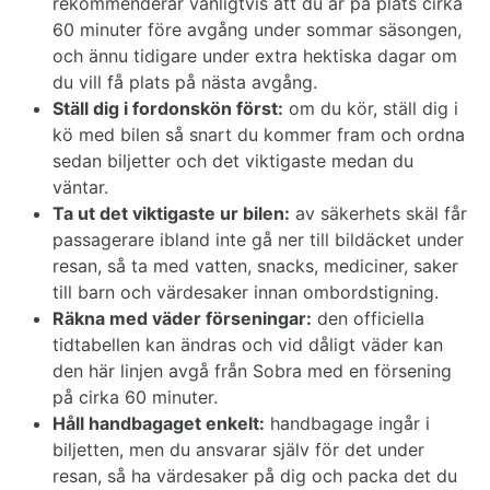
rekommenderar vanligtvis att du är på plats cirka
60 minuter före avgång under sommar säsongen,
och ännu tidigare under extra hektiska dagar om
du vill få plats på nästa avgång.
Ställ dig i fordonskön först:
om du kör, ställ dig i
kö med bilen så snart du kommer fram och ordna
sedan biljetter och det viktigaste medan du
väntar.
Ta ut det viktigaste ur bilen:
av säkerhets skäl får
passagerare ibland inte gå ner till bildäcket under
resan, så ta med vatten, snacks, mediciner, saker
till barn och värdesaker innan ombordstigning.
Räkna med väder förseningar:
den officiella
tidtabellen kan ändras och vid dåligt väder kan
den här linjen avgå från Sobra med en försening
på cirka 60 minuter.
Håll handbagaget enkelt:
handbagage ingår i
biljetten, men du ansvarar själv för det under
resan, så ha värdesaker på dig och packa det du