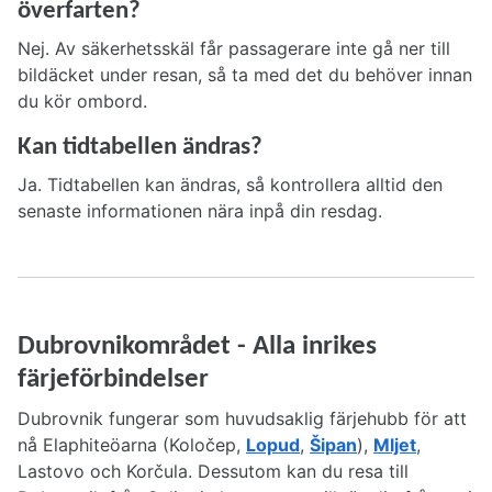
överfarten?
Nej. Av säkerhetsskäl får passagerare inte gå ner till
bildäcket under resan, så ta med det du behöver innan
du kör ombord.
Kan tidtabellen ändras?
Ja. Tidtabellen kan ändras, så kontrollera alltid den
senaste informationen nära inpå din resdag.
Dubrovnikområdet - Alla inrikes
färjeförbindelser
Dubrovnik fungerar som huvudsaklig färjehubb för att
nå Elaphiteöarna (Koločep,
Lopud
,
Šipan
),
Mljet
,
Lastovo och Korčula. Dessutom kan du resa till