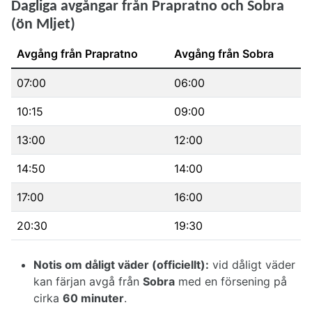
Dagliga avgångar från Prapratno och Sobra
(ön Mljet)
Avgång från Prapratno
Avgång från Sobra
07:00
06:00
10:15
09:00
13:00
12:00
14:50
14:00
17:00
16:00
20:30
19:30
Tidtabell: avgångar Prapratno - Sobra (giltig från 03.07
Notis om dåligt väder (officiellt):
vid dåligt väder
kan färjan avgå från
Sobra
med en försening på
cirka
60 minuter
.