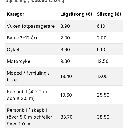
lågsäsong /
€25.50
säsong.
Kategori
Lågsäsong (€)
Säsong (€)
Vuxen fotpassagerare
3.90
6.10
Barn (3–12 år)
2.00
2.00
Cykel
3.90
6.10
Motorcykel
9.30
12.50
Moped / fyrhjuling /
13.40
17.00
trike
Personbil (≤ 5.0 m
19.60
25.50
och ≤ 2.0 m)
Personbil / skåpbil
(över 5.0 m och/eller
33.70
38.50
över 2.0 m)