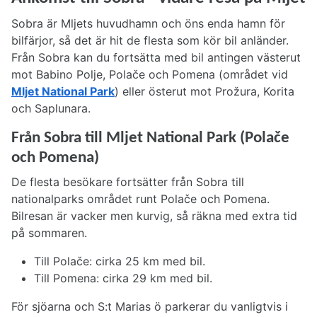
Sobra är Mljets huvudhamn och öns enda hamn för
bilfärjor, så det är hit de flesta som kör bil anländer.
Från Sobra kan du fortsätta med bil antingen västerut
mot Babino Polje, Polače och Pomena (området vid
Mljet National Park
) eller österut mot Prožura, Korita
och Saplunara.
Från Sobra till Mljet National Park (Polače
och Pomena)
De flesta besökare fortsätter från Sobra till
nationalparks området runt Polače och Pomena.
Bilresan är vacker men kurvig, så räkna med extra tid
på sommaren.
Till Polače: cirka 25 km med bil.
Till Pomena: cirka 29 km med bil.
För sjöarna och S:t Marias ö parkerar du vanligtvis i