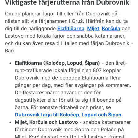
Viktigaste färjerutterna från Dubrovnik
Om du planerar färjor till eller från Dubrovnik går
nästan allt via färjehamnen i Gruž. Härifrån kan du ta
dig till de närliggande
Elafitiöarna
,
Mljet
,
Korčula
och
Lastovo med lokala färjor och snabba katamaraner,
och du kan även resa till Italien med färjan Dubrovnik -
Bari.
Elafitiöarna (Koločep, Lopud, Šipan)
- den året-
runt-trafikerade lokala färjelinjen 807 kopplar
Dubrovnik med de bebodda Elafitiöarna flera
gånger per dag, med fler avgångar på sommaren.
De flesta resenärer använder den för
dagsutflykter eller för att ta sig till boende på
öarna. För senaste tidtabell och priser, se
Dubrovnik färja till Koločep, Lopud och Šipan
.
Mljet, Korčula och Lastovo
- snabba katamaraner
förbinder Dubrovnik med Sobra och Polače på
Mljet, Korčula stad och Ubli på Lastovo, främst