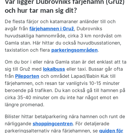
Var ligger Dubrovniks färjehamn (Gruž)
och hur tar man sig dit?
De flesta färjor och katamaraner anländer till och
avgår från
färjehamnen i Gruž
, Dubrovniks
huvudsakliga hamnområde, cirka 3 km nordväst om
Gamla stan. Här hittar du också huvudbusstationen,
taxistation och flera
parkeringsområden
.
Om du bor i eller nära Gamla stan är det enklast att ta
sig till Gruž med
lokalbuss
eller taxi. Bussar går ofta
från
Pileporten
och området Lapad/Babin Kuk till
färjehamnen, och resan tar vanligtvis 10-15 minuter
beroende på trafiken. Du kan också gå till hamnen på
cirka 35-40 minuter om du inte har något emot en
längre promenad.
Bilister hittar betalparkering nära hamnen och runt de
närliggande
shoppingcentren
. För detaljerade
parkeringsalternativ nära färjehamnen, se
guiden för