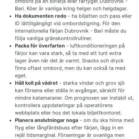
ombord på en bilfärja eller fartyget Dubrovnik -
Bari. Köer är vanliga kring helger och helgdagar.
Ha dokumenten redo
- ha biljetten och pass eller
ID lättillgängligt vid ombordstigning. För den
internationella färjan Dubrovnik - Bari måste du
följa vanliga gränskontrollrutiner.
Packa för överfarten
- luftkonditioneringen på
färjor kan vara stark, så ta med ett tunt extra
lager även när det är varmt. Snacks och dryck
finns oftast ombord, men du kan också ta med
eget.
Håll koll på vädret
- starka vindar och grov sjö
kan försena eller ställa in avgångar, särskilt för
mindre katamaraner. Om prognosen ser instabil ut,
kontrollera uppdateringar på operatörens
webbplats eller hos det lokala biljettkontoret.
Planera anslutningar noga
- om du ska hinna med
flyg eller långfärdsbuss efter färjan, lägg in en
rejäl tidsmarginal. Förseningar är ovanliga men