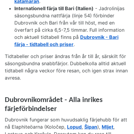
katamaran
.
Internationell färja till Bari (Italien)
- Jadrolinijas
säsongsbundna nattfärja (linje 54) förbinder
Dubrovnik och Bari från vår till höst, med en
överfart på cirka 6,5-7,5 timmar. Full information
och aktuell tidtabell finns på
Dubrovnik - Bari
färja - tidtabell och priser
.
Tidtabeller och priser ändras från år till år, särskilt för
säsongsbundna snabbfärjor. Dubbelkolla alltid aktuell
tidtabell några veckor före resan, och igen strax innan
avresa.
Dubrovnikområdet - Alla inrikes
färjeförbindelser
Dubrovnik fungerar som huvudsaklig färjehubb för att
nå Elaphiteöarna (Koločep,
Lopud
,
Šipan
),
Mljet
,