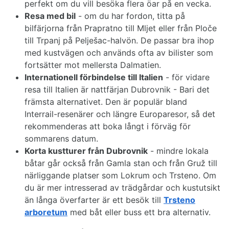
perfekt om du vill besöka flera öar på en vecka.
Resa med bil
- om du har fordon, titta på
bilfärjorna från Prapratno till Mljet eller från Ploče
till Trpanj på Pelješac-halvön. De passar bra ihop
med kustvägen och används ofta av bilister som
fortsätter mot mellersta Dalmatien.
Internationell förbindelse till Italien
- för vidare
resa till Italien är nattfärjan Dubrovnik - Bari det
främsta alternativet. Den är populär bland
Interrail-resenärer och längre Europaresor, så det
rekommenderas att boka långt i förväg för
sommarens datum.
Korta kustturer från Dubrovnik
- mindre lokala
båtar går också från Gamla stan och från Gruž till
närliggande platser som Lokrum och Trsteno. Om
du är mer intresserad av trädgårdar och kustutsikt
än långa överfarter är ett besök till
Trsteno
arboretum
med båt eller buss ett bra alternativ.