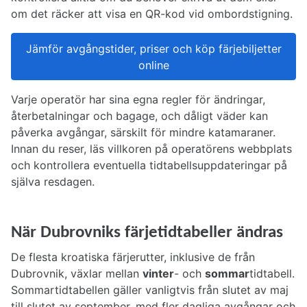
om det räcker att visa en QR-kod vid ombordstigning.
Jämför avgångstider, priser och köp färjebiljetter
online
Varje operatör har sina egna regler för ändringar,
återbetalningar och bagage, och dåligt väder kan
påverka avgångar, särskilt för mindre katamaraner.
Innan du reser, läs villkoren på operatörens webbplats
och kontrollera eventuella tidtabellsuppdateringar på
själva resdagen.
När Dubrovniks färjetidtabeller ändras
De flesta kroatiska färjerutter, inklusive de från
Dubrovnik, växlar mellan
vinter
- och
sommar
tidtabell.
Sommartidtabellen gäller vanligtvis från slutet av maj
till slutet av september, med fler dagliga avgångar och