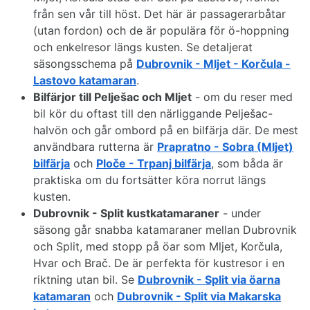
från sen vår till höst. Det här är passagerarbåtar
(utan fordon) och de är populära för ö-hoppning
och enkelresor längs kusten. Se detaljerat
säsongsschema på
Dubrovnik - Mljet - Korčula -
Lastovo katamaran
.
Bilfärjor till Pelješac och Mljet
- om du reser med
bil kör du oftast till den närliggande Pelješac-
halvön och går ombord på en bilfärja där. De mest
användbara rutterna är
Prapratno - Sobra (Mljet)
bilfärja
och
Ploče - Trpanj bilfärja
, som båda är
praktiska om du fortsätter köra norrut längs
kusten.
Dubrovnik - Split kustkatamaraner
- under
säsong går snabba katamaraner mellan Dubrovnik
och Split, med stopp på öar som Mljet, Korčula,
Hvar och Brač. De är perfekta för kustresor i en
riktning utan bil. Se
Dubrovnik - Split via öarna
katamaran
och
Dubrovnik - Split via Makarska