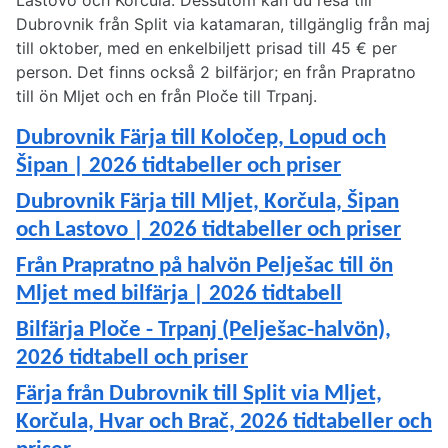
Lastovo och Korčula. Dessutom kan du resa till
Dubrovnik från Split via katamaran, tillgänglig från maj
till oktober, med en enkelbiljett prisad till 45 € per
person. Det finns också 2 bilfärjor; en från Prapratno
till ön Mljet och en från Ploče till Trpanj.
Dubrovnik Färja till Koločep, Lopud och
Šipan | 2026 tidtabeller och priser
Dubrovnik Färja till Mljet, Korčula, Šipan
och Lastovo | 2026 tidtabeller och priser
Från Prapratno på halvön Pelješac till ön
Mljet med bilfärja | 2026 tidtabell
Bilfärja Ploče - Trpanj (Pelješac-halvön),
2026 tidtabell och priser
Färja från Dubrovnik till Split via Mljet,
Korčula, Hvar och Brač, 2026 tidtabeller och