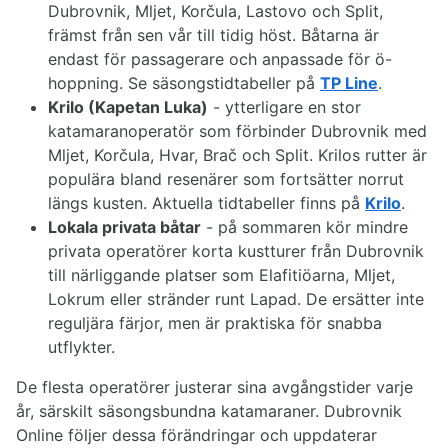
Dubrovnik, Mljet, Korčula, Lastovo och Split,
främst från sen vår till tidig höst. Båtarna är
endast för passagerare och anpassade för ö-
hoppning. Se säsongstidtabeller på
TP Line
.
Krilo (Kapetan Luka)
- ytterligare en stor
katamaranoperatör som förbinder Dubrovnik med
Mljet, Korčula, Hvar, Brač och Split. Krilos rutter är
populära bland resenärer som fortsätter norrut
längs kusten. Aktuella tidtabeller finns på
Krilo
.
Lokala privata båtar
- på sommaren kör mindre
privata operatörer korta kustturer från Dubrovnik
till närliggande platser som Elafitiöarna, Mljet,
Lokrum eller stränder runt Lapad. De ersätter inte
reguljära färjor, men är praktiska för snabba
utflykter.
De flesta operatörer justerar sina avgångstider varje
år, särskilt säsongsbundna katamaraner. Dubrovnik
Online följer dessa förändringar och uppdaterar