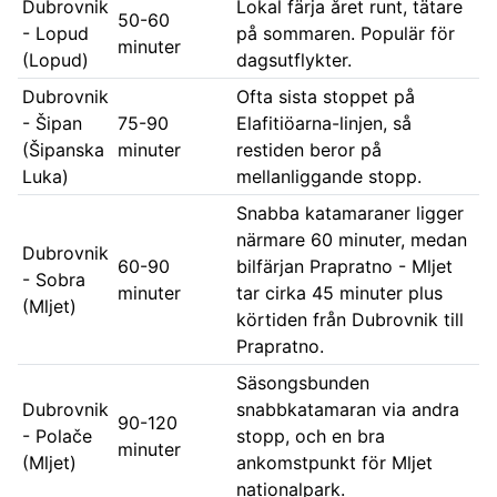
Dubrovnik
Lokal färja året runt, tätare
50-60
- Lopud
på sommaren. Populär för
minuter
(Lopud)
dagsutflykter.
Dubrovnik
Ofta sista stoppet på
- Šipan
75-90
Elafitiöarna-linjen, så
(Šipanska
minuter
restiden beror på
Luka)
mellanliggande stopp.
Snabba katamaraner ligger
närmare 60 minuter, medan
Dubrovnik
60-90
bilfärjan Prapratno - Mljet
- Sobra
minuter
tar cirka 45 minuter plus
(Mljet)
körtiden från Dubrovnik till
Prapratno.
Säsongsbunden
Dubrovnik
snabbkatamaran via andra
90-120
- Polače
stopp, och en bra
minuter
(Mljet)
ankomstpunkt för Mljet
nationalpark.