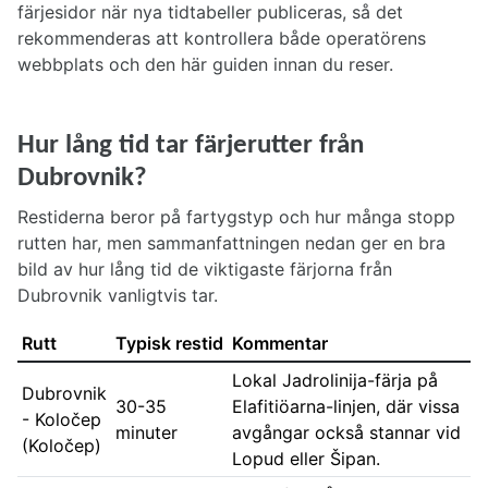
färjesidor när nya tidtabeller publiceras, så det
rekommenderas att kontrollera både operatörens
webbplats och den här guiden innan du reser.
Hur lång tid tar färjerutter från
Dubrovnik?
Restiderna beror på fartygstyp och hur många stopp
rutten har, men sammanfattningen nedan ger en bra
bild av hur lång tid de viktigaste färjorna från
Dubrovnik vanligtvis tar.
Rutt
Typisk restid
Kommentar
Lokal Jadrolinija-färja på
Dubrovnik
30-35
Elafitiöarna-linjen, där vissa
- Koločep
minuter
avgångar också stannar vid
(Koločep)
Lopud eller Šipan.