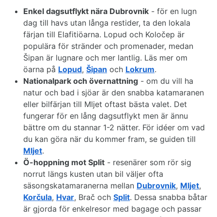
Enkel dagsutflykt nära Dubrovnik
- för en lugn
dag till havs utan långa restider, ta den lokala
färjan till Elafitiöarna. Lopud och Koločep är
populära för stränder och promenader, medan
Šipan är lugnare och mer lantlig. Läs mer om
öarna på
Lopud
,
Šipan
och
Lokrum
.
Nationalpark och övernattning
- om du vill ha
natur och bad i sjöar är den snabba katamaranen
eller bilfärjan till Mljet oftast bästa valet. Det
fungerar för en lång dagsutflykt men är ännu
bättre om du stannar 1-2 nätter. För idéer om vad
du kan göra när du kommer fram, se guiden till
Mljet
.
Ö-hoppning mot Split
- resenärer som rör sig
norrut längs kusten utan bil väljer ofta
säsongskatamaranerna mellan
Dubrovnik
,
Mljet
,
Korčula
,
Hvar
, Brač och
Split
. Dessa snabba båtar
är gjorda för enkelresor med bagage och passar