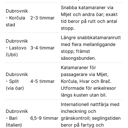
Snabba katamaraner via
Dubrovnik
Mljet och andra öar; exakt
- Korčula
2-3 timmar
tid beror på rutt och antal
stad
stopp.
Längre snabbkatamaranrutt
Dubrovnik
med flera mellanliggande
- Lastovo
3-4 timmar
stopp; främst
(Ubli)
säsongsbunden.
Katamaraner för
Dubrovnik
passagerare via Mljet,
- Split
4-5 timmar
Korčula, Hvar och Brač.
(via öar)
Utformade för enkelresor
längs kusten utan bil.
Internationell nattfärja med
Dubrovnik
incheckning och
- Bari
6,5-9 timmar
gränskontroll; seglingstiden
(Italien)
beror på fartyg och