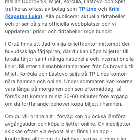
mellan Dubrovnik, Mljet, Korčula, Lastovo och Split
trafikeras oftast av bolag som
TP Line
och
Krilo
(Kapetan Luka)
. Alla publicerar aktuella tidtabeller
och priser på sina officiella webbplatser och vi
uppdaterar priser och tidtabeller regelbundet.
I Gruž finns ett Jadrolinija-biljettkontor mittemot den
huvudsakliga färjepiren, där du kan köpa biljetter till
lokala färjor samt många nationella och internationella
linjer. Biljetter till snabbkatamaranen från Dubrovnik till
Mljet, Korčula och Lastovo säljs på TP Lines kontor
nära hamnen och online. Under sommaren kan köerna
vara långa på morgonen och sen eftermiddag, så
försök att komma minst 30-60 minuter före avgång
om du fortfarande behöver köpa biljett i hamnen.
Om du vill ordna allt i förväg kan du också jämföra
avgångstider och köpa biljetter online. Onlinebiljetter
skickas oftast via e-post eller finns i en app -
kontrollera alltid om du behöver skriva ut dem eller