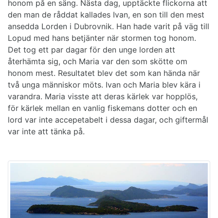
honom på en säng. Nästa dag, upptäckte flickorna att
den man de råddat kallades Ivan, en son till den mest
ansedda Lorden i Dubrovnik. Han hade varit på väg till
Lopud med hans betjänter när stormen tog honom.
Det tog ett par dagar för den unge lorden att
återhämta sig, och Maria var den som skötte om
honom mest. Resultatet blev det som kan hända när
två unga människor möts. Ivan och Maria blev kära i
varandra. Maria visste att deras kärlek var hopplös,
för kärlek mellan en vanlig fiskemans dotter och en
lord var inte accepetabelt i dessa dagar, och giftermål
var inte att tänka på.