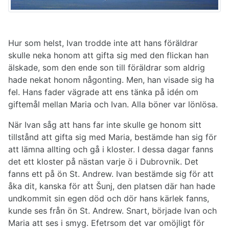
Hur som helst, Ivan trodde inte att hans föräldrar
skulle neka honom att gifta sig med den flickan han
älskade, som den ende son till föräldrar som aldrig
hade nekat honom någonting. Men, han visade sig ha
fel. Hans fader vägrade att ens tänka på idén om
giftemål mellan Maria och Ivan. Alla böner var lönlösa.
När Ivan såg att hans far inte skulle ge honom sitt
tillstånd att gifta sig med Maria, bestämde han sig för
att lämna allting och gå i kloster. I dessa dagar fanns
det ett kloster på nästan varje ö i Dubrovnik. Det
fanns ett på ön St. Andrew. Ivan bestämde sig för att
åka dit, kanska för att Šunj, den platsen där han hade
undkommit sin egen död och dör hans kärlek fanns,
kunde ses från ön St. Andrew. Snart, började Ivan och
Maria att ses i smyg. Efetrsom det var omöjligt för