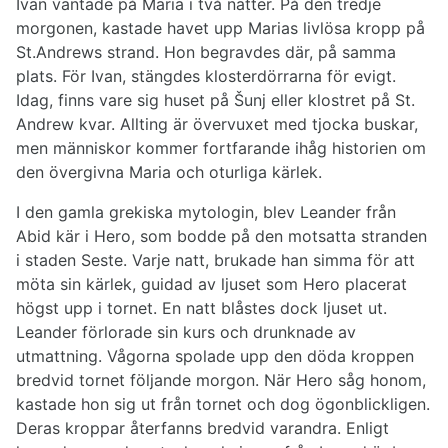
Ivan väntade på Maria i två nätter. På den tredje
morgonen, kastade havet upp Marias livlösa kropp på
St.Andrews strand. Hon begravdes där, på samma
plats. För Ivan, stängdes klosterdörrarna för evigt.
Idag, finns vare sig huset på Šunj eller klostret på St.
Andrew kvar. Allting är övervuxet med tjocka buskar,
men människor kommer fortfarande ihåg historien om
den övergivna Maria och oturliga kärlek.
I den gamla grekiska mytologin, blev Leander från
Abid kär i Hero, som bodde på den motsatta stranden
i staden Seste. Varje natt, brukade han simma för att
möta sin kärlek, guidad av ljuset som Hero placerat
högst upp i tornet. En natt blåstes dock ljuset ut.
Leander förlorade sin kurs och drunknade av
utmattning. Vågorna spolade upp den döda kroppen
bredvid tornet följande morgon. När Hero såg honom,
kastade hon sig ut från tornet och dog ögonblickligen.
Deras kroppar återfanns bredvid varandra. Enligt