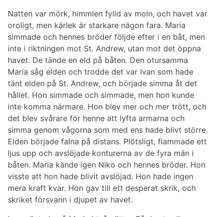
Natten var mörk, himmlen fylld av moln, och havet var
oroligt, men kärlek är starkare nägon fara. Maria
simmade och hennes bröder följde efter i en båt, men
inte i riktningen mot St. Andrew, utan mot det öppna
havet. De tände en eld på båten. Den otursamma
Maria såg elden och trodde det var Ivan som hade
tänt elden på St. Andrew, och började simma åt det
hållet. Hon simmade och simmade, men hon kunde
inte komma närmare. Hon blev mer och mer trött, och
det blev svårare för henne att lyfta armarna och
simma genom vågorna som med ens hade blivt större.
Elden började falna på distans. Plötsligt, flammade ett
ljus upp och avslöjade konturerna av de fyra män i
båten. Maria kände igen Niko och hennes bröder. Hon
visste att hon hade blivit avslöjad. Hon hade ingen
mera kraft kvar. Hon gav till ett desperat skrik, och
skriket försvann i djupet av havet.