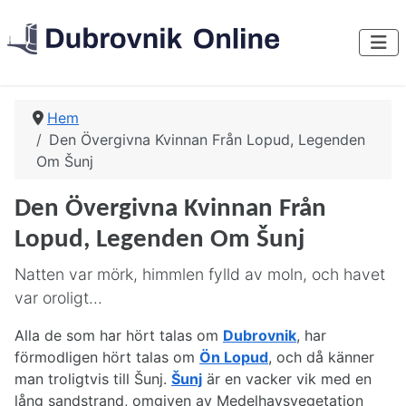
Hem
Den Övergivna Kvinnan Från Lopud, Legenden
Om Šunj
Den Övergivna Kvinnan Från
Lopud, Legenden Om Šunj
Natten var mörk, himmlen fylld av moln, och havet
var oroligt...
Alla de som har hört talas om
Dubrovnik
, har
förmodligen hört talas om
Ön Lopud
, och då känner
man troligtvis till Šunj.
Šunj
är en vacker vik med en
lång sandstrand, omgiven av Medelhavsvegetation