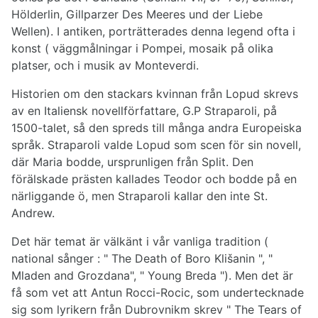
Hölderlin, Gillparzer Des Meeres und der Liebe
Wellen). I antiken, porträtterades denna legend ofta i
konst ( väggmålningar i Pompei, mosaik på olika
platser, och i musik av Monteverdi.
Historien om den stackars kvinnan från Lopud skrevs
av en Italiensk novellförfattare, G.P Straparoli, på
1500-talet, så den spreds till många andra Europeiska
språk. Straparoli valde Lopud som scen för sin novell,
där Maria bodde, ursprunligen från Split. Den
förälskade prästen kallades Teodor och bodde på en
närliggande ö, men Straparoli kallar den inte St.
Andrew.
Det här temat är välkänt i vår vanliga tradition (
national sånger : " The Death of Boro Klišanin ", "
Mladen and Grozdana", " Young Breda "). Men det är
få som vet att Antun Rocci-Rocic, som undertecknade
sig som lyrikern från Dubrovnikm skrev " The Tears of