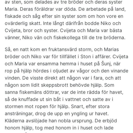
av sten, som delades av tre bröder och deras syster
Maria. Deras föräldrar var döda. De arbetade på land,
fiskade och såg efter sin syster som om hon vore en
ovärderlig skatt. Inte långt därifrån bodde Niko och
Cvijeta, bror och syster. Cvijeta och Maria var bästa
vänner, Niko vän och fiskekollega till de tre bröderna.
Så, en natt kom en fruktansvärd storm, och Marias
bröder och Niko var för tillfället i Ston i affärer. Cvijeta
och Maria var ensamma hemma i huset på Šunj, när
rop på hjälp hördes i oljudet av vågor och den vinande
vinden. De visste direkt att någon var i fara, och att
någon som lidit skeppsbrott behövde hjälp. Som
sanna fiskemäns döttrar, var de inte rädda för havet,
så de knuffade ut sin båt i vattnet och satte av i
stormen mot ropen för hjälp. Snart, efter stora
ansträningar, drog de upp en yngling ur havet.
Kläderna avslöjade han nobla ursprung. De erbjöd
honom hjälp, tog med honom in i huset och lade