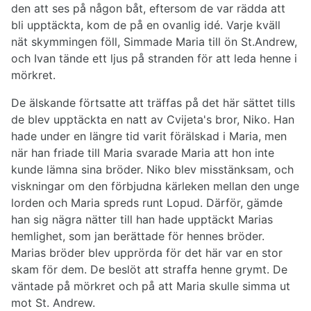
den att ses på någon båt, eftersom de var rädda att
bli upptäckta, kom de på en ovanlig idé. Varje kväll
nät skymmingen föll, Simmade Maria till ön St.Andrew,
och Ivan tände ett ljus på stranden för att leda henne i
mörkret.
De älskande förtsatte att träffas på det här sättet tills
de blev upptäckta en natt av Cvijeta's bror, Niko. Han
hade under en längre tid varit förälskad i Maria, men
när han friade till Maria svarade Maria att hon inte
kunde lämna sina bröder. Niko blev misstänksam, och
viskningar om den förbjudna kärleken mellan den unge
lorden och Maria spreds runt Lopud. Därför, gämde
han sig nägra nätter till han hade upptäckt Marias
hemlighet, som jan berättade för hennes bröder.
Marias bröder blev upprörda för det här var en stor
skam för dem. De beslöt att straffa henne grymt. De
väntade på mörkret och på att Maria skulle simma ut
mot St. Andrew.