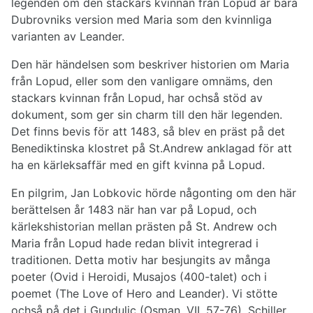
legenden om den stackars kvinnan från Lopud är bara
Dubrovniks version med Maria som den kvinnliga
varianten av Leander.
Den här händelsen som beskriver historien om Maria
från Lopud, eller som den vanligare omnäms, den
stackars kvinnan från Lopud, har ochså stöd av
dokument, som ger sin charm till den här legenden.
Det finns bevis för att 1483, så blev en präst på det
Benediktinska klostret på St.Andrew anklagad för att
ha en kärleksaffär med en gift kvinna på Lopud.
En pilgrim, Jan Lobkovic hörde någonting om den här
berättelsen år 1483 när han var på Lopud, och
kärlekshistorian mellan prästen på St. Andrew och
Maria från Lopud hade redan blivit integrerad i
traditionen. Detta motiv har besjungits av många
poeter (Ovid i Heroidi, Musajos (400-talet) och i
poemet (The Love of Hero and Leander). Vi stötte
ochså på det i Gundulic (Osman. VII, 57-76), Schiller,