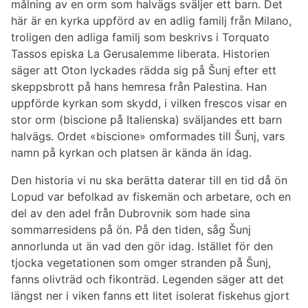
målning av en orm som halvägs sväljer ett barn. Det
här är en kyrka uppförd av en adlig familj från Milano,
troligen den adliga familj som beskrivs i Torquato
Tassos episka La Gerusalemme liberata. Historien
säger att Oton lyckades rädda sig på Šunj efter ett
skeppsbrott på hans hemresa från Palestina. Han
uppförde kyrkan som skydd, i vilken frescos visar en
stor orm (biscione på Italienska) sväljandes ett barn
halvägs. Ordet «biscione» omformades till Šunj, vars
namn på kyrkan och platsen är kända än idag.
Den historia vi nu ska berätta daterar till en tid då ön
Lopud var befolkad av fiskemän och arbetare, och en
del av den adel från Dubrovnik som hade sina
sommarresidens på ön. På den tiden, såg Šunj
annorlunda ut än vad den gör idag. Istället för den
tjocka vegetationen som omger stranden på Šunj,
fanns olivträd och fikonträd. Legenden säger att det
längst ner i viken fanns ett litet isolerat fiskehus gjort