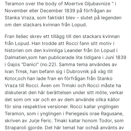
Teramon over the body of Moertve Gljubavnize " i
November eller December 1839 på förfrågan av
Stanka Vraza, som faktiskt blev – slutet på legenden
om den stackars kvinnan från Lopud.
Fran Ilešec skrev ett tillägg till den stackars kvinnan
från Lopud. Han trodde att Rocci fann sitt motiv i
historien om den kvinnliga Leander från ön Lopud i
Dalmatien,som han publicerade lite tidigare i Juni 1839
i Gajos "Danici" (no.22). Samma tema användes av
Ivan Trnsk, han befann sig i Dubrovnik på väg till
Kotor,och han lade fran en förfrågan från Stanko
Vraza till Rocci. Även om Trmski och Rocci måste ha
diskuterat den här berättelsen under sitt möte, verkar
det som om var och en av dem använde olika källor
för sina respektive versioner. Rocci kallar ynglingen
Teramon, som i ynglingen i Periegesis orae Ragusane,
skriven av Jurje Feric. Tmaki kallar honom Todor, som
Straparoli gjorde. Det här temat har ochså använts av